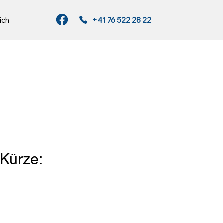
ich
+41 76 522 28 22
 Kürze: